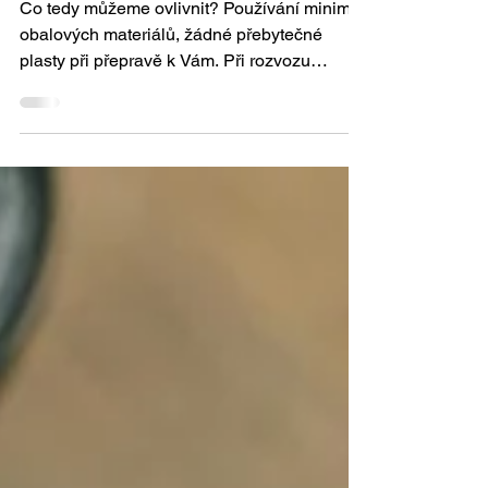
na naše závazky.
Co tedy můžeme ovlivnit? Používání minima
obalových materiálů, žádné přebytečné
plasty při přepravě k Vám. Při rozvozu
objednávek využíváme elektrické auto, občas
od nás obdržíte zásilku v jiné krabici, než je
naše nová. Toto je pro nás pouze začátek.
Tedy začít s malými kroky, které postupně
dokáží transformovat naše myšlení k
ekologičtějším volbám.