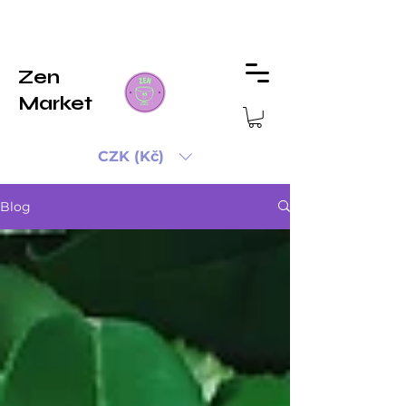
Zen
Market
CZK (Kč)
Blog