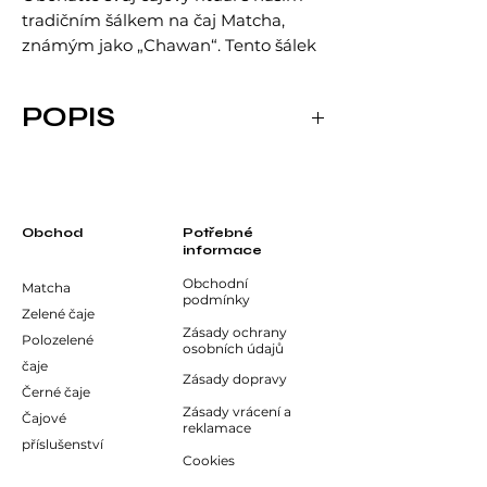
tradičním šálkem na čaj Matcha,
známým jako „Chawan“. Tento šálek
je navržen speciálně pro přípravu a
servírování čaje Matcha.
POPIS
Dopřejte si dokonalý zážitek z čaje
Matcha s naším krásným a funkčním
Jeho široký a hluboký tvar umožňuje
šálkem Chawan.
snadné našlehání čaje metličkou
(Chasen), zatímco jeho estetický
design dodává Vaší čajové ceremonii
Obchod
Potřebné
informace
autentický nádech japonské kultury.
Obchodní
Matcha
podmínky
Vyrobený z kvalitní keramiky, každý
Zelené čaje
šálek je jedinečný a zaručuje odolnost
Zásady ochrany
Polozelené
osobních údajů
a dlouhou životnost.
čaje
Zásady dopravy
Černé čaje
Zásady vrácení a
Čajové
reklamace
příslušenství
Cookies