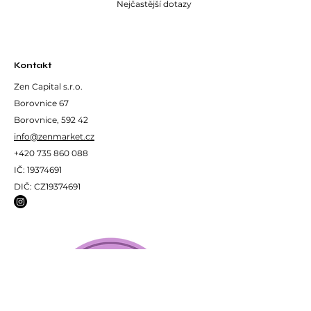
Nejčastější dotazy
Složení:
Sypaný pražený zelený čaj.
Kontakt
Zen Capital s.r.o.
Borovnice 67
Borovnice, 592 42
info@zenmarket.cz
+420 735 860 088
IČ:
19374691
DIČ: CZ19374691