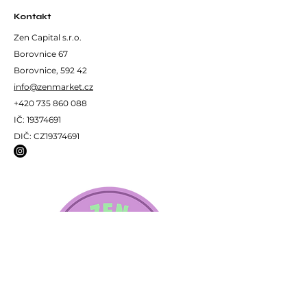
teplota vody 75°C, 60 ml
Kontakt
důkladně vyšlehejte Chasenem
Zen Capital s.r.o.
Složení:
Borovnice 67
Borovnice, 592 42
Pravý zelený čaj.
info@zenmarket.cz
+420 735 860 088
IČ:
19374691
DIČ: CZ19374691