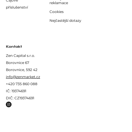
Čajové
reklamace
příslušenství
Cookies
Nejčastější dotazy
Kontakt
Zen Capital s.r.o.
Borovnice 67
Borovnice, 592 42
info@zenmarket.cz
+420 735 860 088
IČ:
19374691
DIČ: CZ19374691