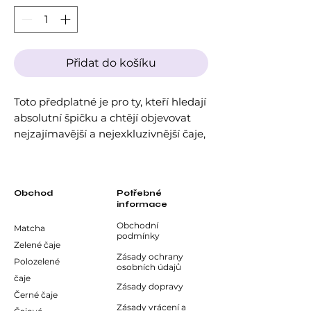
Přidat do košíku
Toto předplatné je pro ty, kteří hledají
absolutní špičku a chtějí objevovat
nejzajímavější a nejexkluzivnější čaje,
které Japonsko nabízí.
Balíček obsahuje 4 čaje po 50g.
Obchod
Potřebné
informace
Obchodní
Matcha
podmínky
Zelené čaje
Zásady ochrany
Polozelené
osobních údajů
čaje
Zásady dopravy
Černé čaje
Zásady vrácení a