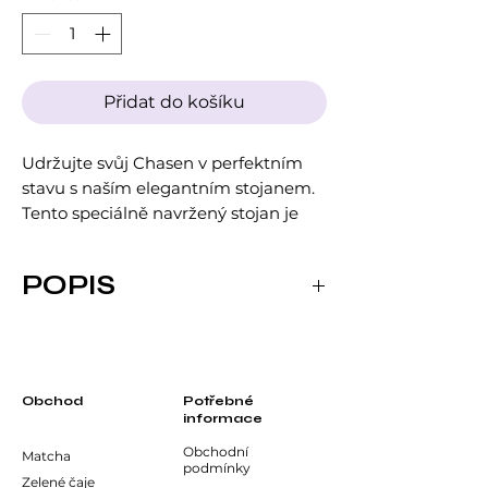
Přidat do košíku
Udržujte svůj Chasen v perfektním
stavu s naším elegantním stojanem.
Tento speciálně navržený stojan je
ideální pro sušení a skladování Vaší
metličky, čímž prodlužuje její
POPIS
životnost a zachovává její tvar.
Vyrobený z kvalitních materiálů, náš
stojan nejen chrání Vaši metličku, ale
také přidává estetický prvek do Vaší
čajové kolekce.
Obchod
Potřebné
informace
Praktický a stylový doplněk pro
každého milovníka čaje Matcha, který
Obchodní
Matcha
podmínky
dbá na správnou péči o své čajové
Zelené čaje