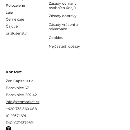
nástroje.
Zásady ochrany
Polozelené
osobních údajů
Dopřejte si dokonalý zážitek z
čaje
přípravy čaje s naším stojanem na
Zásady dopravy
Černé čaje
metličku Chasen.
Zásady vrácení a
Čajové
reklamace
příslušenství
Cookies
Nejčastější dotazy
Kontakt
Zen Capital s.r.o.
Borovnice 67
Borovnice, 592 42
info@zenmarket.cz
+420 735 860 088
IČ:
19374691
DIČ: CZ19374691