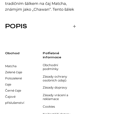
tradičním šálkem na čaj Matcha,
známým jako „Chawan“. Tento šálek
je navržen speciálně pro přípravu a
servírování čaje Matcha.
POPIS
Dopřejte si dokonalý zážitek z čaje
Matcha s naším krásným a funkčním
Jeho široký a hluboký tvar umožňuje
šálkem Chawan.
snadné našlehání čaje metličkou
(Chasen), zatímco jeho estetický
design dodává Vaší čajové ceremonii
Obchod
Potřebné
informace
autentický nádech japonské kultury.
Obchodní
Matcha
podmínky
Vyrobený z kvalitní keramiky, každý
Zelené čaje
šálek je jedinečný a zaručuje odolnost
Zásady ochrany
Polozelené
osobních údajů
a dlouhou životnost.
čaje
Zásady dopravy
Černé čaje
Každý kousek je originální a jeho vzor
Zásady vrácení a
Čajové
se může maličko lišit od toho na
reklamace
příslušenství
fotografii.
Cookies