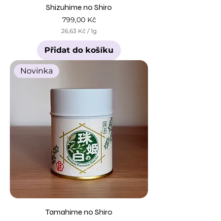
Shizuhime no Shiro
Cena
799,00 Kč
26,63 Kč
/
1g
2
6
Přidat do košíku
,
6
3
Novinka
K
č
z
a
1
g
r
a
m
Tamahime no Shiro