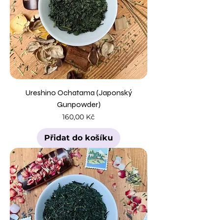
Ureshino Ochatama (Japonský
Gunpowder)
Cena
160,00 Kč
Přidat do košíku