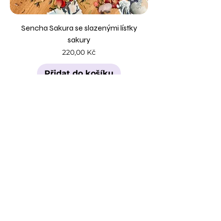
Sencha Sakura se slazenými lístky
sakury
Cena
220,00 Kč
Přidat do košíku