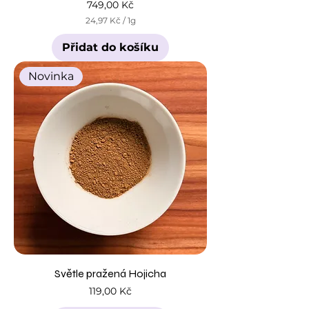
Cena
749,00 Kč
24,97 Kč
/
1g
2
4
Přidat do košíku
,
9
7
Novinka
K
č
z
a
1
g
r
a
m
Světle pražená Hojicha
Cena
119,00 Kč